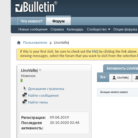
Что нового?
Форум
Новые сообщения
Справка
Календарь
Сообщество
Опции форума
Пользователи
LinoVallej
If this is your first visit, be sure to check out the
FAQ
by clicking the link above
viewing messages, select the forum that you want to visit from the selection 
Активность LinoVal
LinoVallej
Новичок
Все
LinoVallej
Домашняя страничка
Больше ничего нового
Найти сообщения
Найти темы
Регистрация
09.06.2019
Последняя
20.10.2020
02:46
активность