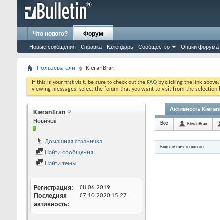
Что нового?
Форум
Новые сообщения
Справка
Календарь
Сообщество
Опции форума
Пользователи
KieranBran
If this is your first visit, be sure to check out the
FAQ
by clicking the link above
viewing messages, select the forum that you want to visit from the selection 
Активность Kieran
KieranBran
Новичок
Все
KieranBran
Домашняя страничка
Больше ничего нового
Найти сообщения
Найти темы
Регистрация
08.06.2019
Последняя
07.10.2020
15:27
активность