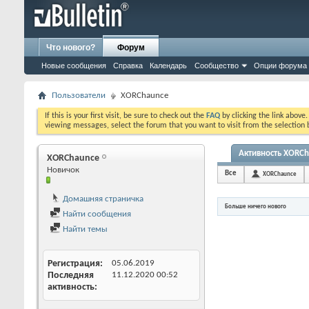
Что нового?
Форум
Новые сообщения
Справка
Календарь
Сообщество
Опции форума
Пользователи
XORChaunce
If this is your first visit, be sure to check out the
FAQ
by clicking the link above
viewing messages, select the forum that you want to visit from the selection 
Активность XORC
XORChaunce
Новичок
Все
XORChaunce
Домашняя страничка
Больше ничего нового
Найти сообщения
Найти темы
Регистрация
05.06.2019
Последняя
11.12.2020
00:52
активность