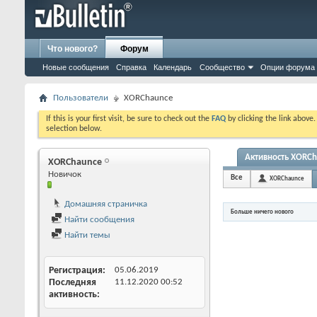
Что нового?
Форум
Новые сообщения
Справка
Календарь
Сообщество
Опции форума
Пользователи
XORChaunce
If this is your first visit, be sure to check out the
FAQ
by clicking the link above
selection below.
Активность XORC
XORChaunce
Новичок
Все
XORChaunce
Домашняя страничка
Больше ничего нового
Найти сообщения
Найти темы
Регистрация
05.06.2019
Последняя
11.12.2020
00:52
активность