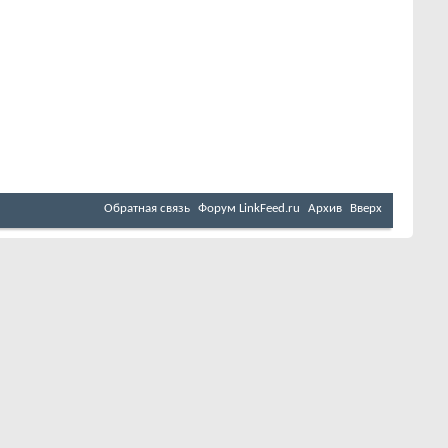
Обратная связь
Форум LinkFeed.ru
Архив
Вверх