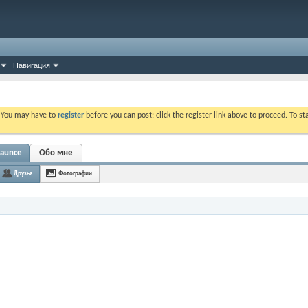
Навигация
. You may have to
register
before you can post: click the register link above to proceed. To s
haunce
Обо мне
Друзья
Фотографии