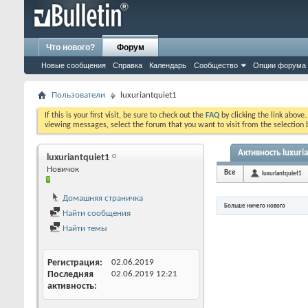
Что нового?
Форум
Новые сообщения
Справка
Календарь
Сообщество
Опции форума
Пользователи
luxuriantquiet1
If this is your first visit, be sure to check out the
FAQ
by clicking the link above
viewing messages, select the forum that you want to visit from the selection 
Активность luxuri
luxuriantquiet1
Новичок
Все
luxuriantquiet1
Домашняя страничка
Больше ничего нового
Найти сообщения
Найти темы
Регистрация
02.06.2019
Последняя
02.06.2019
12:21
активность