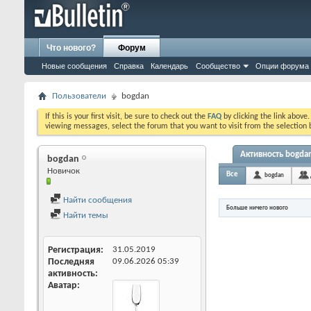
Что нового?
Форум
Новые сообщения
Справка
Календарь
Сообщество
Опции форума
Пользователи
bogdan
If this is your first visit, be sure to check out the
FAQ
by clicking the link above
viewing messages, select the forum that you want to visit from the selection 
Активность bogda
bogdan
Новичок
Все
bogdan
Найти сообщения
Больше ничего нового
Найти темы
Регистрация
31.05.2019
Последняя
09.06.2026
05:39
активность
Аватар