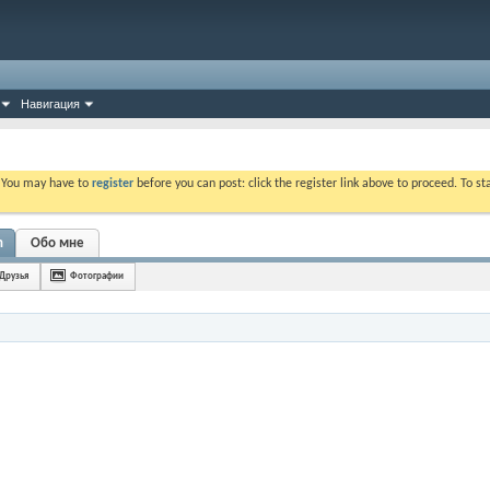
Навигация
. You may have to
register
before you can post: click the register link above to proceed. To s
n
Обо мне
Друзья
Фотографии