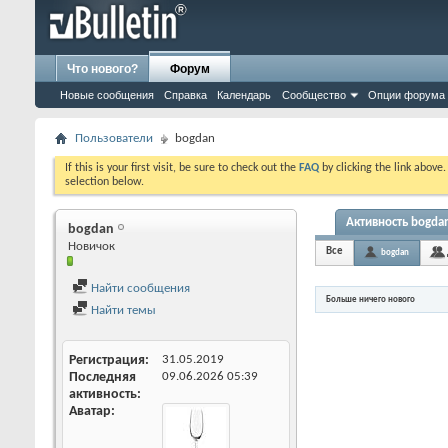
Что нового?
Форум
Новые сообщения
Справка
Календарь
Сообщество
Опции форума
Пользователи
bogdan
If this is your first visit, be sure to check out the
FAQ
by clicking the link above
selection below.
Активность bogda
bogdan
Новичок
Все
bogdan
Найти сообщения
Больше ничего нового
Найти темы
Регистрация
31.05.2019
Последняя
09.06.2026
05:39
активность
Аватар