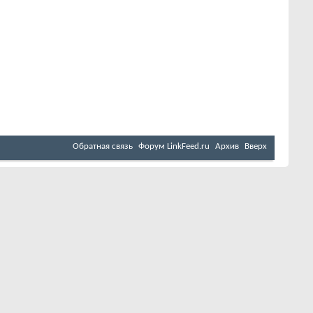
Обратная связь
Форум LinkFeed.ru
Архив
Вверх