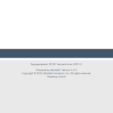
Текущее время:
19:19
. Часовой пояс GMT +3.
Powered by
vBulletin®
Version 4.2.5
Copyright © 2026 vBulletin Solutions, Inc. All rights reserved.
Перевод:
zCarot