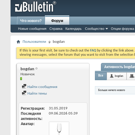
Что нового?
Форум
Новые сообщения
Справка
Календарь
Сообщество
Опции форума
Пользователи
bogdan
If this is your first visit, be sure to check out the
FAQ
by clicking the link above
viewing messages, select the forum that you want to visit from the selection 
Активность bogda
bogdan
Новичок
Все
bogdan
Найти сообщения
Больше ничего нового
Найти темы
Регистрация
31.05.2019
Последняя
09.06.2026
05:39
активность
Аватар