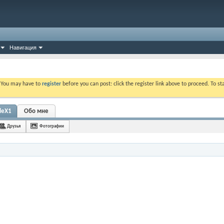
Навигация
. You may have to
register
before you can post: click the register link above to proceed. To s
leX1
Обо мне
Друзья
Фотографии