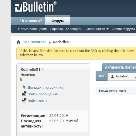
Что нового?
Форум
Новые сообщения
Справка
Календарь
Сообщество
Опции форума
Пользователи
RochelleX1
If this is your first visit, be sure to check out the
FAQ
by clicking the link above
selection below.
Активность Rochel
RochelleX1
Новичок
Все
RochelleX1
Домашняя страничка
Больше ничего нового
Найти сообщения
Найти темы
Регистрация
22.05.2019
Последняя
22.05.2019
09:56
активность