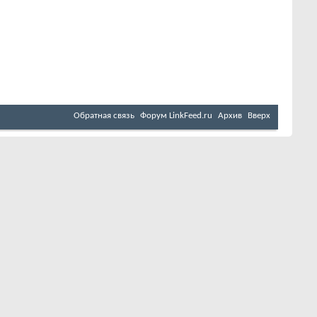
Обратная связь
Форум LinkFeed.ru
Архив
Вверх