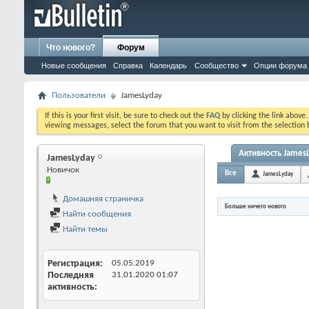
Что нового?
Форум
Новые сообщения
Справка
Календарь
Сообщество
Опции форума
Пользователи
JamesLyday
If this is your first visit, be sure to check out the
FAQ
by clicking the link above
viewing messages, select the forum that you want to visit from the selection 
Активность James
JamesLyday
Новичок
Все
JamesLyday
Домашняя страничка
Больше ничего нового
Найти сообщения
Найти темы
Регистрация
05.05.2019
Последняя
31.01.2020
01:07
активность