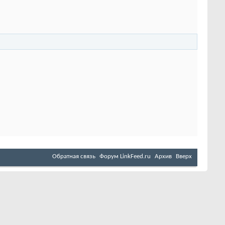
Обратная связь
Форум LinkFeed.ru
Архив
Вверх