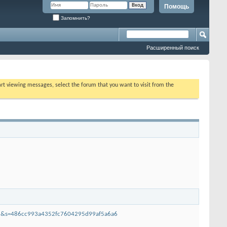
Помощь
Запомнить?
Расширенный поиск
tart viewing messages, select the forum that you want to visit from the
-ru&s=486cc993a4352fc7604295d99af5a6a6