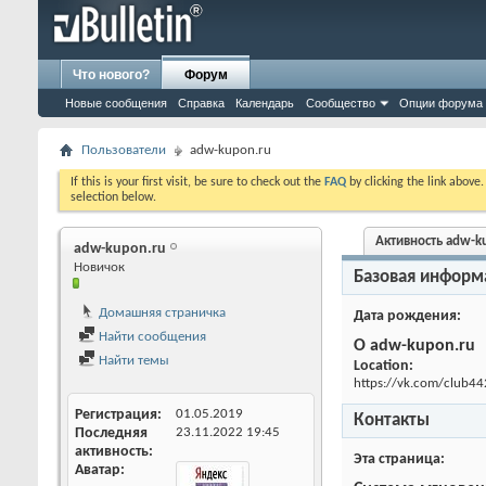
Что нового?
Форум
Новые сообщения
Справка
Календарь
Сообщество
Опции форума
Пользователи
adw-kupon.ru
If this is your first visit, be sure to check out the
FAQ
by clicking the link above
selection below.
Активность adw-k
adw-kupon.ru
Новичок
Базовая информ
Домашняя страничка
Дата рождения
Найти сообщения
О adw-kupon.ru
Найти темы
Location:
https://vk.com/club4
Регистрация
01.05.2019
Контакты
Последняя
23.11.2022
19:45
активность
Эта страница
Аватар