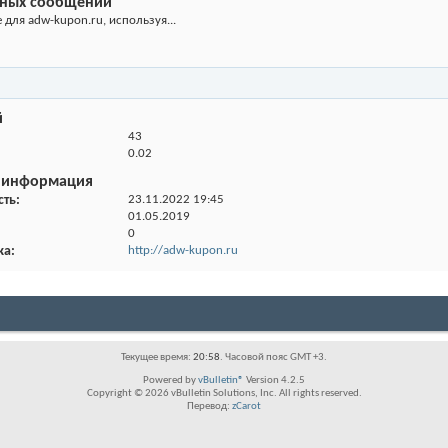
нных сообщений
для adw-kupon.ru, используя...
й
43
0.02
 информация
сть
23.11.2022
19:45
01.05.2019
0
ка
http://adw-kupon.ru
Текущее время:
20:58
. Часовой пояс GMT +3.
Powered by
vBulletin®
Version 4.2.5
Copyright © 2026 vBulletin Solutions, Inc. All rights reserved.
Перевод:
zCarot