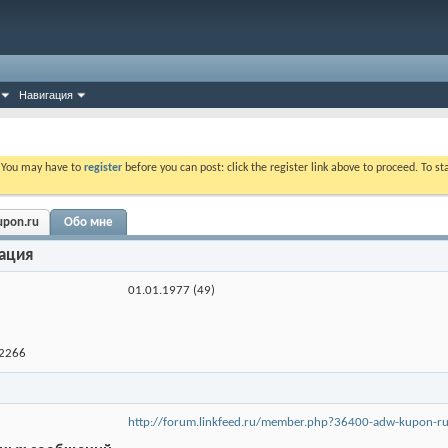
Навигация
. You may have to
register
before you can post: click the register link above to proceed. To s
upon.ru
Обо мне
ация
01.01.1977 (49)
42266
http://forum.linkfeed.ru/member.php?36400-adw-kupon