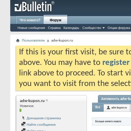
Что нового?
Форум
Новые сообщения
Справка
Календарь
Сообщество
Опции форума
Пользователи
adw-kupon.ru
If this is your first visit, be sure
above. You may have to
register
link above to proceed. To start 
you want to visit from the selec
Активность adw-k
adw-kupon.ru
Новичок
Все
adw-kupon.ru
Домашняя страничка
Больше ничего нового
Найти сообщения