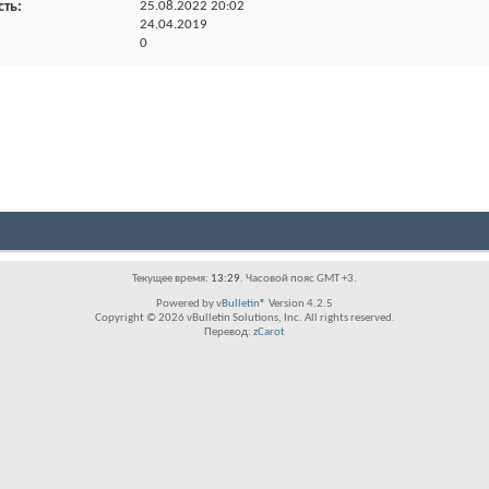
сть
25.08.2022
20:02
24.04.2019
0
Текущее время:
13:29
. Часовой пояс GMT +3.
Powered by
vBulletin®
Version 4.2.5
Copyright © 2026 vBulletin Solutions, Inc. All rights reserved.
Перевод:
zCarot