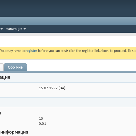
Навигация
. You may have to
register
before you can post: click the register link above to proceed. To s
r
Обо мне
ация
15.07.1992 (34)
й
15
0.01
 информация