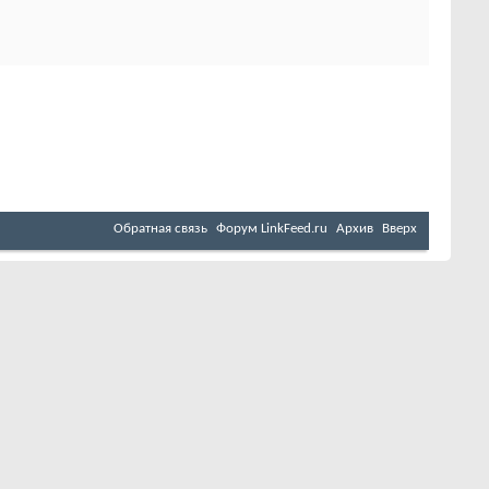
Обратная связь
Форум LinkFeed.ru
Архив
Вверх