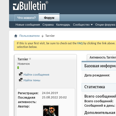
Что нового?
Форум
Новые сообщения
Справка
Календарь
Сообщество
Опции форума
Пользователи
Tarnier
If this is your first visit, be sure to check out the
FAQ
by clicking the link above
selection below.
Активность Tarnie
Tarnier
Новичок
Базовая информ
Найти сообщения
Дата рождения
Найти темы
Статистика
Регистрация
24.04.2019
Всего сообщени
Последняя
25.08.2022
20:02
Всего сообщений
активность
Сообщений в день
Аватар
Дополнительная