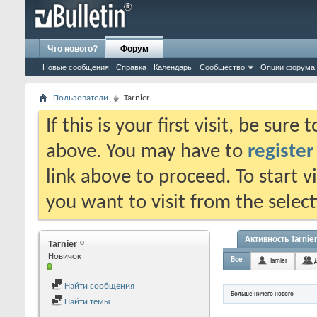
Что нового?
Форум
Новые сообщения
Справка
Календарь
Сообщество
Опции форума
Пользователи
Tarnier
If this is your first visit, be sure
above. You may have to
register
link above to proceed. To start 
you want to visit from the selec
Активность Tarnie
Tarnier
Новичок
Все
Tarnier
Найти сообщения
Больше ничего нового
Найти темы