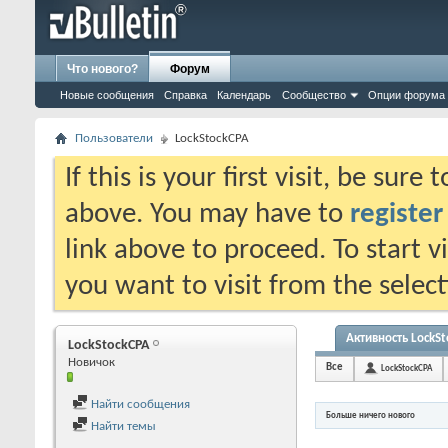
Что нового?
Форум
Новые сообщения
Справка
Календарь
Сообщество
Опции форума
Пользователи
LockStockCPA
If this is your first visit, be sure
above. You may have to
register
link above to proceed. To start 
you want to visit from the selec
Активность LockS
LockStockCPA
Новичок
Все
LockStockCPA
Найти сообщения
Больше ничего нового
Найти темы