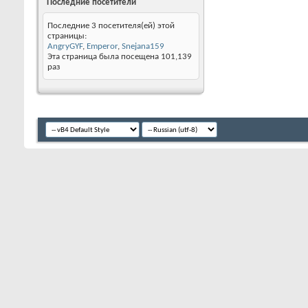
Последние посетители
Последние 3 посетителя(ей) этой
страницы:
AngryGYF
,
Emperor
,
Snejana159
Эта страница была посещена
101,139
раз