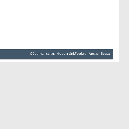
Обратная связь
Форум LinkFeed.ru
Архив
Вверх