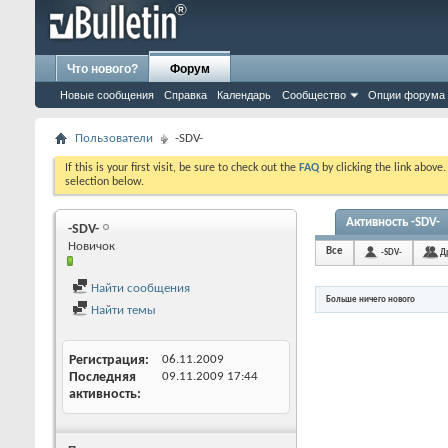
Что нового?
Форум
Новые сообщения
Справка
Календарь
Сообщество
Опции форума
Пользователи
-SDV-
If this is your first visit, be sure to check out the
FAQ
by clicking the link above
selection below.
Активность -SDV-
-SDV-
Новичок
Все
-SDV-
Д
Найти сообщения
Больше ничего нового
Найти темы
Регистрация
06.11.2009
Последняя
09.11.2009
17:44
активность