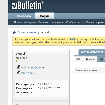
Что нового?
Форум
Новые сообщения
Справка
Календарь
Сообщество
Опции форума
Пользователи
zynyel
If this is your first visit, be sure to check out the
FAQ
by clicking the link above
viewing messages, select the forum that you want to visit from the selection 
Активность zynyel
zynyel
Новичок
Все
zynyel
Д
Найти сообщения
Больше ничего нового
Найти темы
Регистрация
07.04.2019
Последняя
17.02.2023
13:26
активность