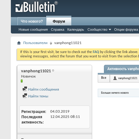
Что нового?
Форум
Новые сообщения
Справка
Календарь
Сообщество
Опции форума
Пользователи
vanphong11021
If this is your first visit, be sure to check out the
FAQ
by clicking the link above
viewing messages, select the forum that you want to visit from the selection 
Активность vanph
vanphong11021
Новичок
Все
vanphong11021
Найти сообщения
Больше ничего нового
Найти темы
Регистрация
04.03.2019
Последняя
12.04.2025
08:11
активность