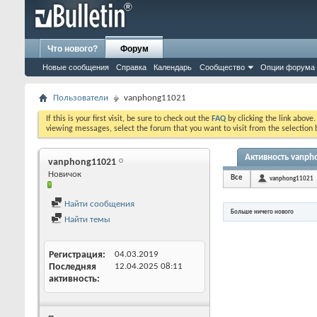
Что нового?
Форум
Новые сообщения
Справка
Календарь
Сообщество
Опции форума
Пользователи
vanphong11021
If this is your first visit, be sure to check out the
FAQ
by clicking the link above
viewing messages, select the forum that you want to visit from the selection 
Активность vanph
vanphong11021
Новичок
Все
vanphong11021
Найти сообщения
Больше ничего нового
Найти темы
Регистрация
04.03.2019
Последняя
12.04.2025
08:11
активность