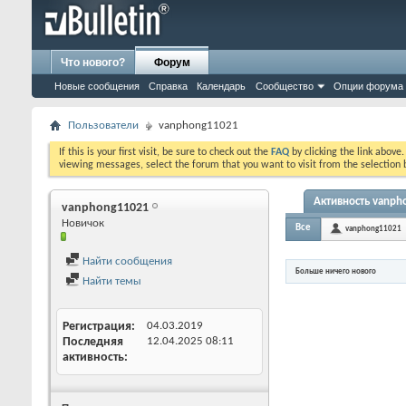
Что нового?
Форум
Новые сообщения
Справка
Календарь
Сообщество
Опции форума
Пользователи
vanphong11021
If this is your first visit, be sure to check out the
FAQ
by clicking the link above
viewing messages, select the forum that you want to visit from the selection 
Активность vanph
vanphong11021
Новичок
Все
vanphong11021
Найти сообщения
Больше ничего нового
Найти темы
Регистрация
04.03.2019
Последняя
12.04.2025
08:11
активность