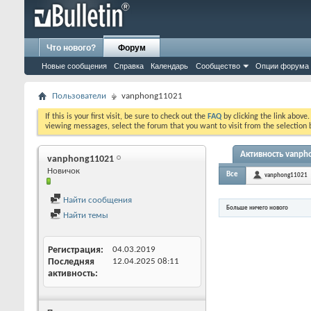
Что нового?
Форум
Новые сообщения
Справка
Календарь
Сообщество
Опции форума
Пользователи
vanphong11021
If this is your first visit, be sure to check out the
FAQ
by clicking the link above
viewing messages, select the forum that you want to visit from the selection 
Активность vanph
vanphong11021
Новичок
Все
vanphong11021
Найти сообщения
Больше ничего нового
Найти темы
Регистрация
04.03.2019
Последняя
12.04.2025
08:11
активность