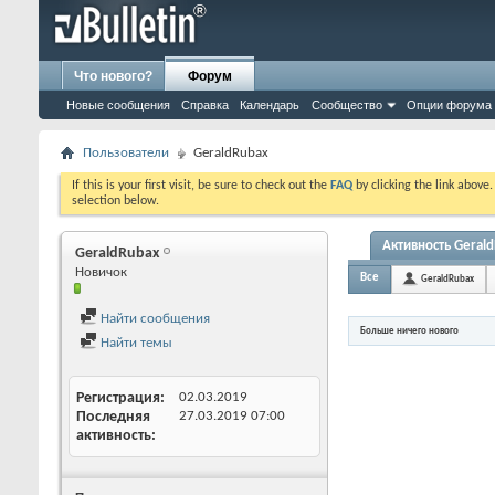
Что нового?
Форум
Новые сообщения
Справка
Календарь
Сообщество
Опции форума
Пользователи
GeraldRubax
If this is your first visit, be sure to check out the
FAQ
by clicking the link above
selection below.
Активность Geral
GeraldRubax
Новичок
Все
GeraldRubax
Найти сообщения
Больше ничего нового
Найти темы
Регистрация
02.03.2019
Последняя
27.03.2019
07:00
активность