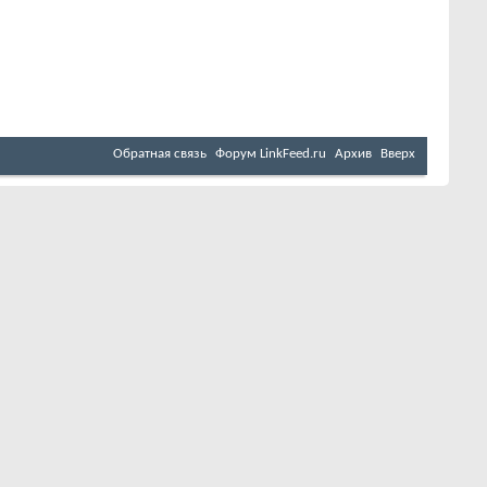
Обратная связь
Форум LinkFeed.ru
Архив
Вверх