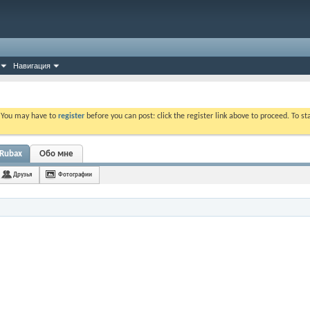
Навигация
. You may have to
register
before you can post: click the register link above to proceed. To s
dRubax
Обо мне
Друзья
Фотографии