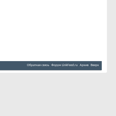
Обратная связь
Форум LinkFeed.ru
Архив
Вверх