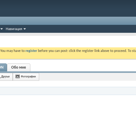
Навигация
. You may have to
register
before you can post: click the register link above to proceed. To s
ON
Обо мне
Друзья
Фотографии