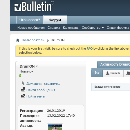
Что нового?
Форум
Новые сообщения
Справка
Календарь
Сообщество
Опции форума
Пользователи
DrumON
If this is your first visit, be sure to check out the
FAQ
by clicking the link above
selection below.
Активность Drum
DrumON
Новичок
Все
DrumON
Домашняя страничка
Больше ничего нового
Найти сообщения
Найти темы
Регистрация
26.01.2019
Последняя
13.02.2022
17:40
активность
Аватар