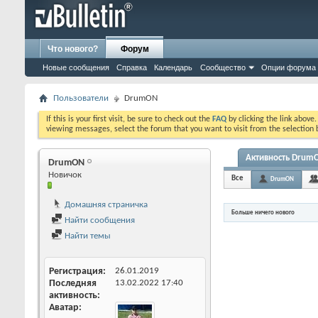
Что нового?
Форум
Новые сообщения
Справка
Календарь
Сообщество
Опции форума
Пользователи
DrumON
If this is your first visit, be sure to check out the
FAQ
by clicking the link above
viewing messages, select the forum that you want to visit from the selection 
Активность Drum
DrumON
Новичок
Все
DrumON
Домашняя страничка
Больше ничего нового
Найти сообщения
Найти темы
Регистрация
26.01.2019
Последняя
13.02.2022
17:40
активность
Аватар