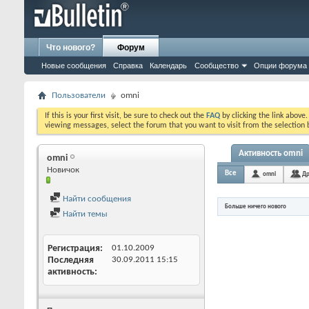
Что нового?
Форум
Новые сообщения
Справка
Календарь
Сообщество
Опции форума
Пользователи
omni
If this is your first visit, be sure to check out the
FAQ
by clicking the link above
viewing messages, select the forum that you want to visit from the selection 
Активность omni
omni
Новичок
Все
omni
Др
Найти сообщения
Больше ничего нового
Найти темы
Регистрация
01.10.2009
Последняя
30.09.2011
15:15
активность