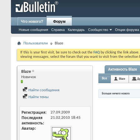
Что нового?
Форум
Новые сообщения
Справка
Календарь
Сообщество
Опции форума
Пользователи
Blaze
If this is your first visit, be sure to check out the
FAQ
by clicking the link above
viewing messages, select the forum that you want to visit from the selection 
Активность Blaze
Blaze
Новичок
Все
Blaze
Др
Найти сообщения
Больше ничего нового
Найти темы
Регистрация
27.09.2009
Последняя
21.02.2010
18:45
активность
Аватар