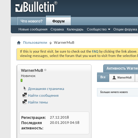
Что нового?
Форум
Новые сообщения
Справка
Календарь
Сообщество
Опции форума
Пользователи
WarnerMuB
If this is your first visit, be sure to check out the
FAQ
by clicking the link above
viewing messages, select the forum that you want to visit from the selection 
Активность Warn
WarnerMuB
Новичок
Все
WarnerMuB
Домашняя страничка
Больше ничего нового
Найти сообщения
Найти темы
Регистрация
27.12.2018
Последняя
20.01.2019
04:58
активность