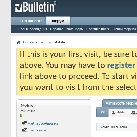
Что нового?
Форум
Новые сообщения
Справка
Календарь
Сообщество
Опции форума
Пользователи
Mobile
If this is your first visit, be sure
above. You may have to
register
link above to proceed. To start 
you want to visit from the selec
Активность Mobil
Mobile
Новичок
Все
Mobile
Найти сообщения
Больше ничего нового
Найти темы