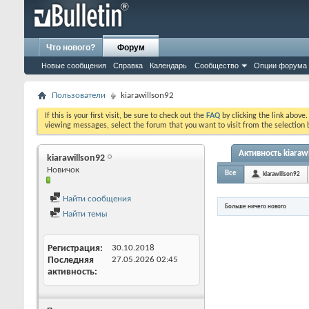
Что нового?
Форум
Новые сообщения
Справка
Календарь
Сообщество
Опции форума
Пользователи
kiarawillson92
If this is your first visit, be sure to check out the
FAQ
by clicking the link above
viewing messages, select the forum that you want to visit from the selection 
Активность kiaraw
kiarawillson92
Новичок
Все
kiarawillson92
Найти сообщения
Больше ничего нового
Найти темы
Регистрация
30.10.2018
Последняя
27.05.2026
02:45
активность