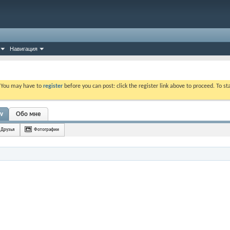
Навигация
. You may have to
register
before you can post: click the register link above to proceed. To s
v
Обо мне
Друзья
Фотографии