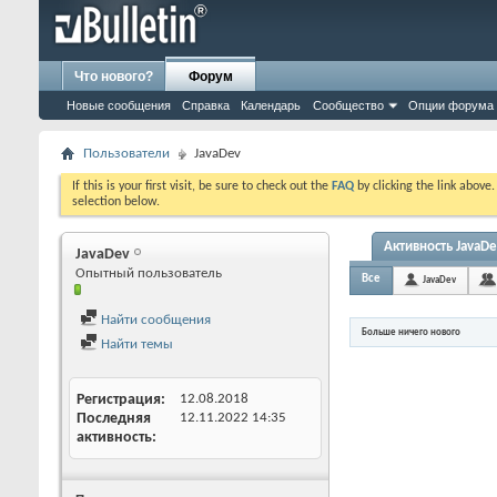
Что нового?
Форум
Новые сообщения
Справка
Календарь
Сообщество
Опции форума
Пользователи
JavaDev
If this is your first visit, be sure to check out the
FAQ
by clicking the link above
selection below.
Активность JavaDe
JavaDev
Опытный пользователь
Все
JavaDev
Найти сообщения
Больше ничего нового
Найти темы
Регистрация
12.08.2018
Последняя
12.11.2022
14:35
активность