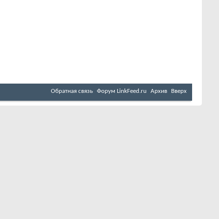
Обратная связь
Форум LinkFeed.ru
Архив
Вверх