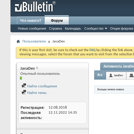
Что нового?
Форум
Новые сообщения
Справка
Календарь
Сообщество
Опции форума
Пользователи
JavaDev
If this is your first visit, be sure to check out the
FAQ
by clicking the link above
viewing messages, select the forum that you want to visit from the selection 
Активность JavaDe
JavaDev
Опытный пользователь
Все
JavaDev
Найти сообщения
Больше ничего нового
Найти темы
Регистрация
12.08.2018
Последняя
12.11.2022
14:35
активность