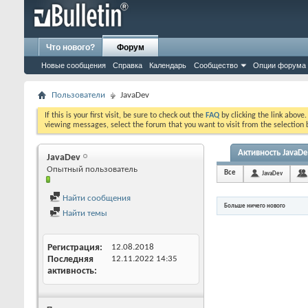
Что нового?
Форум
Новые сообщения
Справка
Календарь
Сообщество
Опции форума
Пользователи
JavaDev
If this is your first visit, be sure to check out the
FAQ
by clicking the link above
viewing messages, select the forum that you want to visit from the selection 
Активность JavaDe
JavaDev
Опытный пользователь
Все
JavaDev
Найти сообщения
Больше ничего нового
Найти темы
Регистрация
12.08.2018
Последняя
12.11.2022
14:35
активность