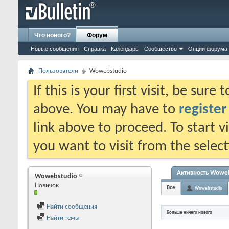
Что нового?
Форум
Новые сообщения
Справка
Календарь
Сообщество
Опции форума
Пользователи
Wowebstudio
If this is your first visit, be sure
above. You may have to
register
link above to proceed. To start 
you want to visit from the selec
Активность Wowe
Wowebstudio
Новичок
Все
Wowebstudio
Найти сообщения
Больше ничего нового
Найти темы