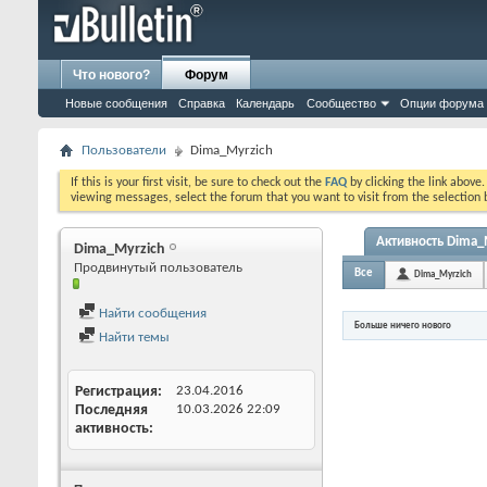
Что нового?
Форум
Новые сообщения
Справка
Календарь
Сообщество
Опции форума
Пользователи
Dima_Myrzich
If this is your first visit, be sure to check out the
FAQ
by clicking the link above
viewing messages, select the forum that you want to visit from the selection 
Активность Dima_
Dima_Myrzich
Продвинутый пользователь
Все
Dima_Myrzich
Найти сообщения
Больше ничего нового
Найти темы
Регистрация
23.04.2016
Последняя
10.03.2026
22:09
активность