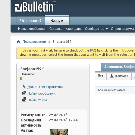
Что нового?
Форум
Новые сообщения
Справка
Календарь
Сообщество
Опции форума
Пользователи
Snejana159
If this is your first visit, be sure to check out the
FAQ
by clicking the link above
viewing messages, select the forum that you want to visit from the selection 
Активность Sneja
Snejana159
Новичок
Все
Snejana159
Домашняя страничка
Больше ничего нового
Найти сообщения
Найти темы
Регистрация
29.02.2016
Последняя
29.03.2018
17:44
активность
Аватар