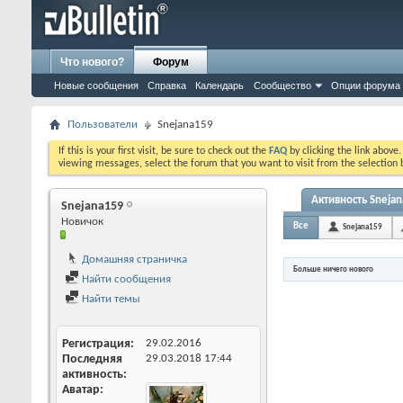
Что нового?
Форум
Новые сообщения
Справка
Календарь
Сообщество
Опции форума
Пользователи
Snejana159
If this is your first visit, be sure to check out the
FAQ
by clicking the link above
viewing messages, select the forum that you want to visit from the selection 
Активность Sneja
Snejana159
Новичок
Все
Snejana159
Домашняя страничка
Больше ничего нового
Найти сообщения
Найти темы
Регистрация
29.02.2016
Последняя
29.03.2018
17:44
активность
Аватар