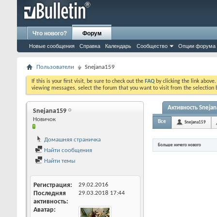
Что нового?
Форум
Новые сообщения
Справка
Календарь
Сообщество
Опции форума
Пользователи
Snejana159
If this is your first visit, be sure to check out the
FAQ
by clicking the link above
viewing messages, select the forum that you want to visit from the selection 
Активность Sneja
Snejana159
Новичок
Все
Snejana159
Домашняя страничка
Больше ничего нового
Найти сообщения
Найти темы
Регистрация
29.02.2016
Последняя
29.03.2018
17:44
активность
Аватар