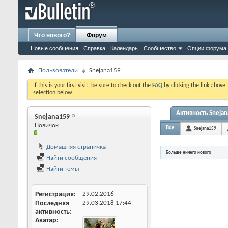
Что нового?
Форум
Новые сообщения
Справка
Календарь
Сообщество
Опции форума
Пользователи
Snejana159
If this is your first visit, be sure to check out the
FAQ
by clicking the link above
selection below.
Активность Sneja
Snejana159
Новичок
Все
Snejana159
Домашняя страничка
Больше ничего нового
Найти сообщения
Найти темы
Регистрация
29.02.2016
Последняя
29.03.2018
17:44
активность
Аватар