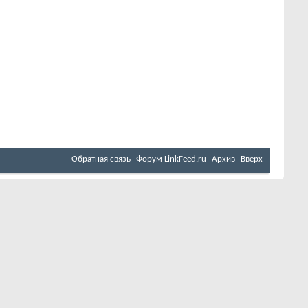
Обратная связь
Форум LinkFeed.ru
Архив
Вверх