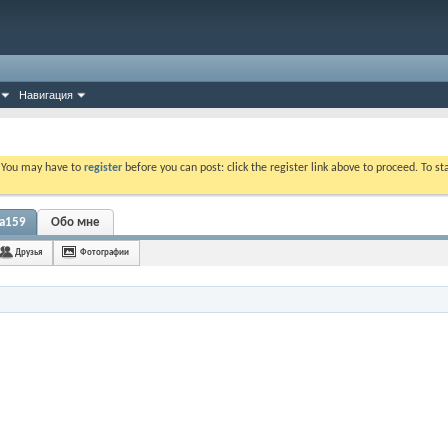
Навигация
. You may have to
register
before you can post: click the register link above to proceed. To s
na159
Обо мне
Друзья
Фотографии