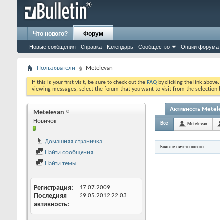
Что нового?
Форум
Новые сообщения
Справка
Календарь
Сообщество
Опции форума
Пользователи
Metelevan
If this is your first visit, be sure to check out the
FAQ
by clicking the link above
viewing messages, select the forum that you want to visit from the selection 
Активность Metel
Metelevan
Новичок
Все
Metelevan
Домашняя страничка
Больше ничего нового
Найти сообщения
Найти темы
Регистрация
17.07.2009
Последняя
29.05.2012
22:03
активность