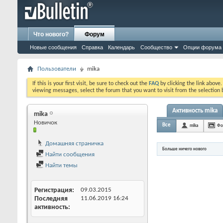
Что нового?
Форум
Новые сообщения
Справка
Календарь
Сообщество
Опции форума
Пользователи
mika
If this is your first visit, be sure to check out the
FAQ
by clicking the link above
viewing messages, select the forum that you want to visit from the selection 
Активность mika
mika
Новичок
Все
mika
Фо
Домашняя страничка
Больше ничего нового
Найти сообщения
Найти темы
Регистрация
09.03.2015
Последняя
11.06.2019
16:24
активность