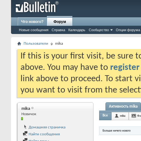
Что нового?
Форум
Новые сообщения
Справка
Календарь
Сообщество
Опции форума
Пользователи
mika
If this is your first visit, be sure
above. You may have to
register
link above to proceed. To start 
you want to visit from the selec
Активность mika
mika
Новичок
Все
mika
Фо
Домашняя страничка
Больше ничего нового
Найти сообщения