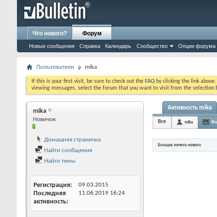
Что нового?
Форум
Новые сообщения
Справка
Календарь
Сообщество
Опции форума
Пользователи
mika
If this is your first visit, be sure to check out the
FAQ
by clicking the link above
viewing messages, select the forum that you want to visit from the selection 
Активность mika
mika
Новичок
Все
mika
Фо
Домашняя страничка
Больше ничего нового
Найти сообщения
Найти темы
Регистрация
09.03.2015
Последняя
11.06.2019
16:24
активность