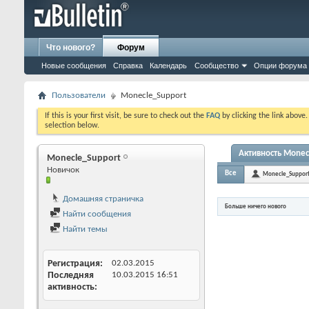
Что нового?
Форум
Новые сообщения
Справка
Календарь
Сообщество
Опции форума
Пользователи
Monecle_Support
If this is your first visit, be sure to check out the
FAQ
by clicking the link above
selection below.
Активность Monec
Monecle_Support
Новичок
Все
Monecle_Suppor
Домашняя страничка
Больше ничего нового
Найти сообщения
Найти темы
Регистрация
02.03.2015
Последняя
10.03.2015
16:51
активность