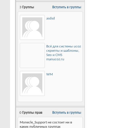
3
Группы
Вступить в группы
asdsd
Всё для системы ucoz
скрипты и шаблоны,
Seo и CMS
manucoz.ru
WM
0
Группы прав
Вступить в группы
Monecle_Support не состоит ни в
каких публичных группах