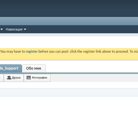
Навигация
. You may have to
register
before you can post: click the register link above to proceed. To s
le_Support
Обо мне
t
Друзья
Фотографии