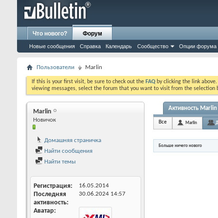
Что нового?
Форум
Новые сообщения
Справка
Календарь
Сообщество
Опции форума
Пользователи
Marlin
If this is your first visit, be sure to check out the
FAQ
by clicking the link above
viewing messages, select the forum that you want to visit from the selection 
Активность Marlin
Marlin
Новичок
Все
Marlin
Д
Домашняя страничка
Больше ничего нового
Найти сообщения
Найти темы
Регистрация
16.05.2014
Последняя
30.06.2024
14:57
активность
Аватар