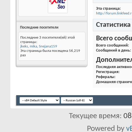
Эта страница
http://forum.linkfe
Статистика
Последние посетители
Всего сооб
Последние 3 посетителя(ей) этой
страницы:
Всего сообщений
jkeks
,
mika
,
Snejana159
Сообщений в день
Эта страница была посещена
56,219
раз
Дополните
Последняя активно
Регистрация
Рефералы
Домашняя странич
Текущее время:
08
Powered by
v