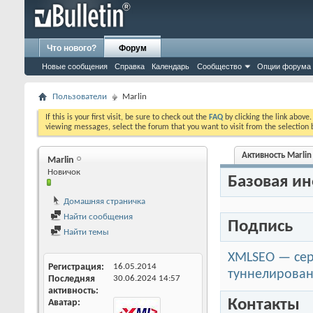
Что нового?
Форум
Новые сообщения
Справка
Календарь
Сообщество
Опции форума
Пользователи
Marlin
If this is your first visit, be sure to check out the
FAQ
by clicking the link above
viewing messages, select the forum that you want to visit from the selection 
Активность Marlin
Marlin
Новичок
Базовая и
Домашняя страничка
Найти сообщения
Подпись
Найти темы
XMLSEO — сер
Регистрация
16.05.2014
туннелирован
Последняя
30.06.2024
14:57
активность
Контакты
Аватар