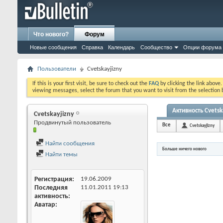
Что нового?
Форум
Новые сообщения
Справка
Календарь
Сообщество
Опции форума
Пользователи
Cvetskayjizny
If this is your first visit, be sure to check out the
FAQ
by clicking the link above
viewing messages, select the forum that you want to visit from the selection 
Активность Cvetsk
Cvetskayjizny
Продвинутый пользователь
Все
Cvetskayjizny
Найти сообщения
Больше ничего нового
Найти темы
Регистрация
19.06.2009
Последняя
11.01.2011
19:13
активность
Аватар