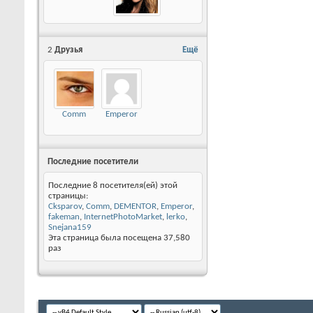
2
Друзья
Ещё
Comm
Emperor
Последние посетители
Последние 8 посетителя(ей) этой
страницы:
Cksparov
,
Comm
,
DEMENTOR
,
Emperor
,
fakeman
,
InternetPhotoMarket
,
lerko
,
Snejana159
Эта страница была посещена
37,580
раз