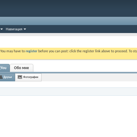
Навигация
. You may have to
register
before you can post: click the register link above to proceed. To s
_You
Обо мне
Друзья
Фотографии