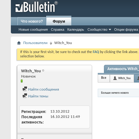
Что нового?
Форум
Новые сообщения
Справка
Календарь
Сообщество
Опции форума
Пользователи
Witch_You
If this is your first visit, be sure to check out the
FAQ
by clicking the link above
selection below.
Активность Witch
Witch_You
Новичок
Все
Witch_You
Найти сообщения
Больше ничего нового
Найти темы
Регистрация
13.10.2012
Последняя
16.10.2012
11:49
активность