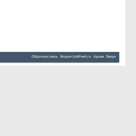
Обратная связь
Форум LinkFeed.ru
Архив
Вверх