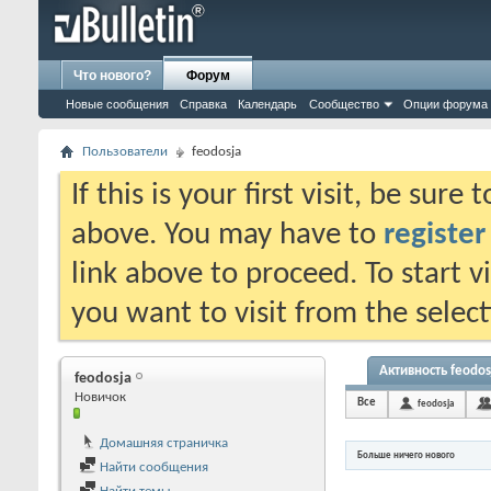
Что нового?
Форум
Новые сообщения
Справка
Календарь
Сообщество
Опции форума
Пользователи
feodosja
If this is your first visit, be sure
above. You may have to
register
link above to proceed. To start 
you want to visit from the selec
Активность feodos
feodosja
Новичок
Все
feodosja
Домашняя страничка
Больше ничего нового
Найти сообщения