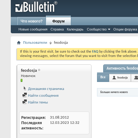
Что нового?
Форум
Новые сообщения
Справка
Календарь
Сообщество
Опции форума
Пользователи
feodosja
If this is your first visit, be sure to check out the
FAQ
by clicking the link above
viewing messages, select the forum that you want to visit from the selection 
Активность feodos
feodosja
Новичок
Все
feodosja
Домашняя страничка
Больше ничего нового
Найти сообщения
Найти темы
Регистрация
31.08.2012
Последняя
12.03.2023
12:32
активность