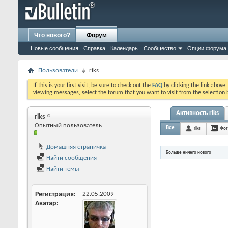
Что нового?
Форум
Новые сообщения
Справка
Календарь
Сообщество
Опции форума
Пользователи
riks
If this is your first visit, be sure to check out the
FAQ
by clicking the link above
viewing messages, select the forum that you want to visit from the selection 
Активность riks
riks
Опытный пользователь
Все
riks
Фот
Домашняя страничка
Больше ничего нового
Найти сообщения
Найти темы
Регистрация
22.05.2009
Аватар